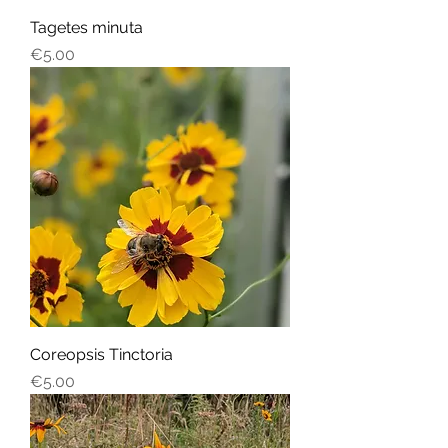
Tagetes minuta
Price
€5.00
Coreopsis Tinctoria
Price
€5.00