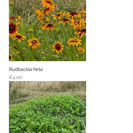
Rudbackia hirta
Price
€4.00