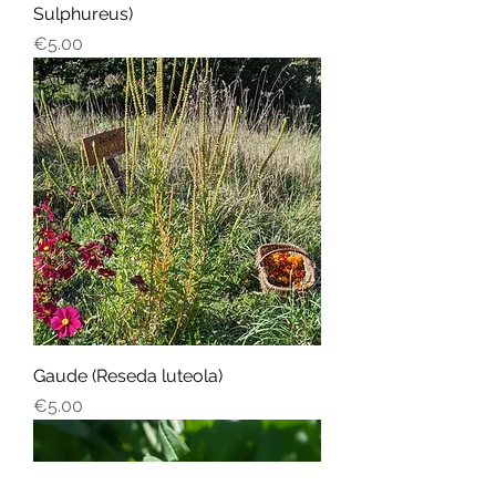
Sulphureus)
Price
€5.00
Gaude (Reseda luteola)
Price
€5.00