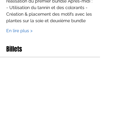
realisation du premier bundle Après-midi : 
- Utilisation du tannin et des colorants - 
Création & placement des motifs avec les 
plantes sur la soie et deuxième bundle
En lire plus >
Billets
Sale ended
Ticket type
Ecoprint perfectionnement
Price
€245.00
+€6.13 ticket service fee