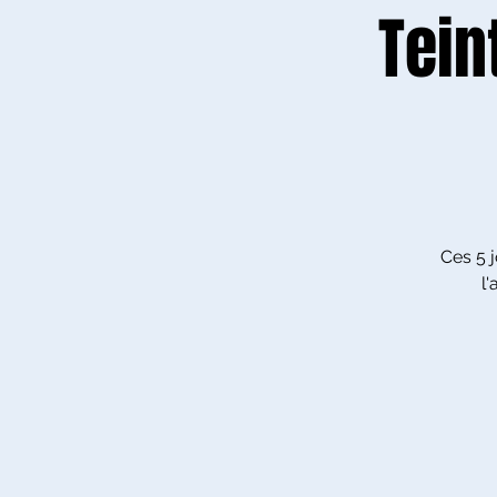
Tein
Ces 5 j
l