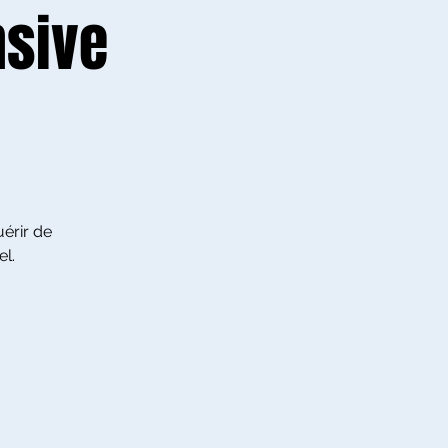
nsive
uérir de
l.