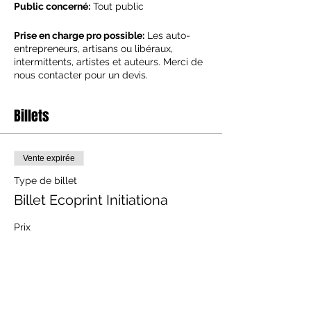
Public concerné:
Tout public
Prise en charge pro possible:
Les auto-
entrepreneurs, artisans ou libéraux,
intermittents, artistes et auteurs. Merci de
nous contacter pour un devis.
Le programme:
Billets
Le matin :
Découverte des fibres naturelles
Explications des mordants
Vente expirée
Découverte et choix des feuillages
Création du premier rouleau façon “India
Type de billet
Flint”
Billet Ecoprint Initiationa
L’apres-midi:
Explication de ma technique de l'Éco-print
Prix
Deuxième rouleau sur différents tissus
Troisième création en rouleau &
120,00 €
placement des motifs avec les plantes
+ 3,00 € de frais de billetterie
pour projet final
Bilan de la journée
Goûter collectif en fin d'atelier