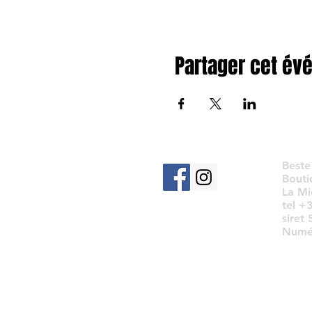
Partager cet é
Beste
Bouti
La Mi
tel +
siret
Numér