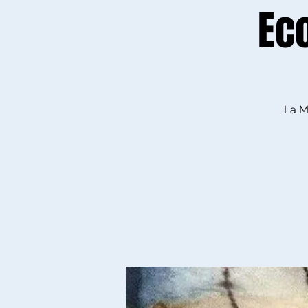
Eco
La Ma