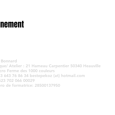
vénement
 Bonnard
que/ Atelier : 21 Hameau Carpentier 50340 Heauville
cro Ferme des 1000 couleurs
33 643 76 86 34 bestepekoz (at) hotmail.com
 523 702 066 00029
o de formatrice: 28500137950