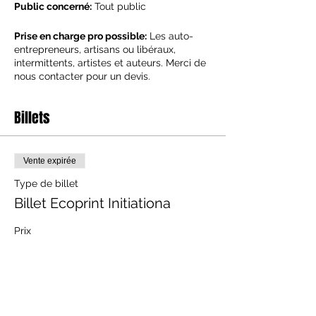
Public concerné:
Tout public
Prise en charge pro possible:
Les auto-
entrepreneurs, artisans ou libéraux,
intermittents, artistes et auteurs. Merci de
nous contacter pour un devis.
Le programme:
Billets
Le matin :
Découverte des fibres naturelles
Explications des mordants
Vente expirée
Découverte et choix des feuillages
Création du premier rouleau façon “India
Type de billet
Flint”
Billet Ecoprint Initiationa
L’apres-midi:
Explication de ma technique de l'Éco-print
Prix
Deuxième rouleau sur différents tissus
Troisième création en rouleau &
120,00 €
placement des motifs avec les plantes
+ 3,00 € de frais de billetterie
pour projet final
Bilan de la journée
Goûter collectif en fin d'atelier