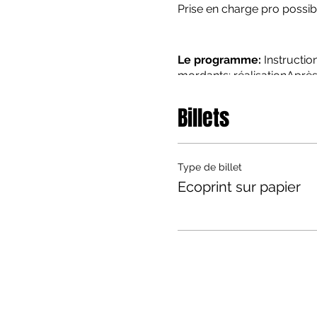
Prise en charge pro possi
Le programme:
Instructio
mordants; réalisationAprès-
Vous repartez avec :
10 pa
Billets
à vos questions et l'inspira
Observations diverses :
Type de billet
Matériel et échantillons fo
Ecoprint sur papier
hydroalcoolique sont fourn
Respect de la distance soc