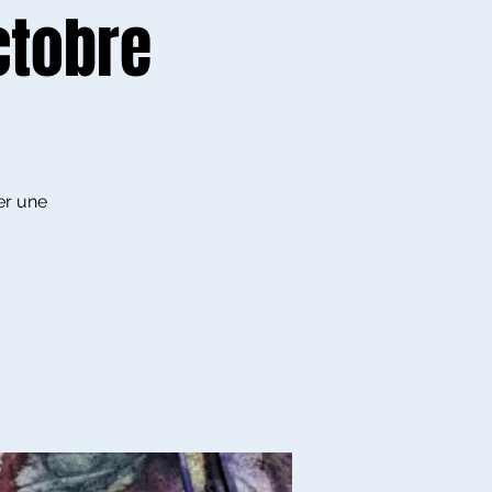
ctobre
éer une