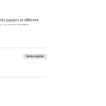
ts papiers et différent
s papiers teintés
n pdf par mail des réponses
Vente expirée
 gants et le gel