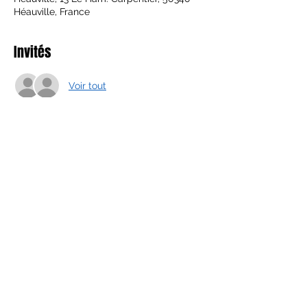
Héauville, France
Invités
Voir tout
Partager cet événement
Beste Bonnard
Boutique/ Atelier : 21 Hameau
Carpentier 50340 Heauville
La Micro Ferme des 1000 couleurs
tel
+33 643 76 86 34
bestepekoz