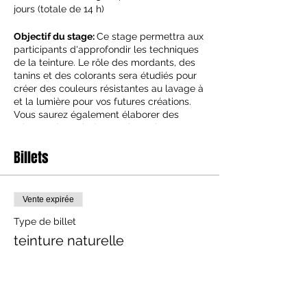
jours (totale de 14 h)
Objectif du stage:
Ce stage permettra aux
participants d'approfondir les techniques
de la teinture. Le rôle des mordants, des
tanins et des colorants sera étudiés pour
créer des couleurs résistantes au lavage à
et la lumière pour vos futures créations.
Vous saurez également élaborer des
teintures à partir de certaines plantes
locales, d’extraits concentrés, ou les
Billets
épluchures de la cuisine.
Public concerné:
Tout public
Vente expirée
Prise en charge pro possible:
Les auto-
Type de billet
entrepreneurs, artisans ou libéraux,
intermittents, artistes et auteurs. Merci de
teinture naturelle
nous contacter minimum 2 mois à l'avance
pour un devis.
Prix
220,00 €
Programme
+ 5,50 € de frais de billetterie
Jour 1 :