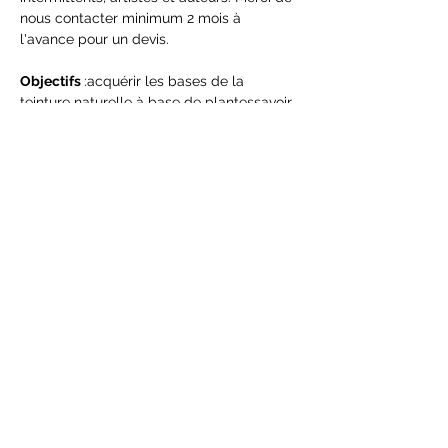
nous contacter minimum 2 mois à 
l'avance pour un devis.
Objectifs 
:acquérir les bases de la 
teinture naturelle à base de plantessavoir 
utiliser les extraits concentrés; 
comprendre à travers la chimie des 
plantes, les techniques de révélation et 
de fixation de la couleur.connaître la 
diversité des…
Afficher plus
Partager cet événement