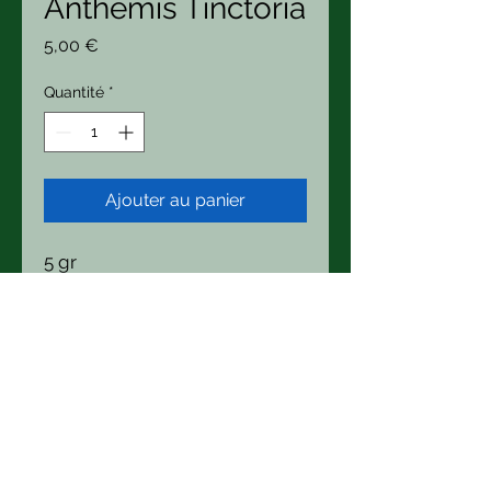
Anthemis Tinctoria
Prix
5,00 €
Quantité
*
Ajouter au panier
5 gr
Beste Bonnard
Boutique/ Atelier : 21 Hameau
Carpentier 50340 Heauville
La Micro Ferme des 1000 couleurs
tel
+33 643 76 86 34
bestepekoz
(at) hotmail.com