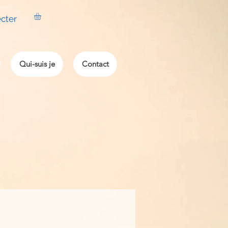
cter
Qui-suis je
Contact