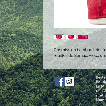
Chemise en bambou teint à l
feuilles de Sumac. Pièce un
Beste
Bouti
La Mi
tel +
siret
Numér