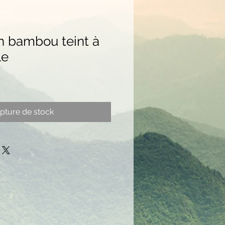
 bambou teint à
le
pture de stock