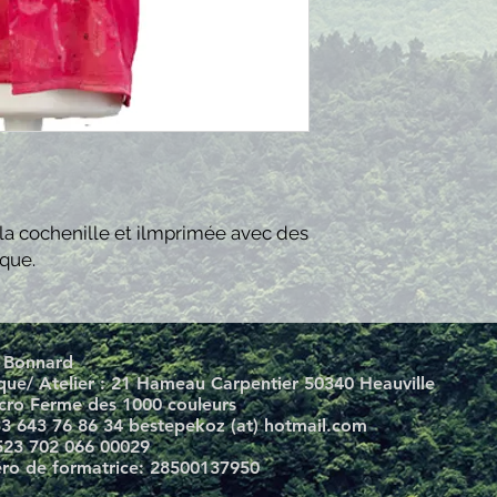
a cochenille et ilmprimée avec des
ique.
 Bonnard
que/ Atelier : 21 Hameau Carpentier 50340 Heauville
cro Ferme des 1000 couleurs
33 643 76 86 34 bestepekoz (at) hotmail.com
 523 702 066 00029
o de formatrice: 28500137950