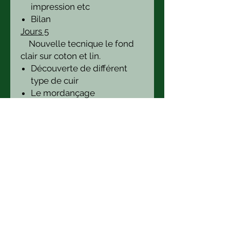
impression etc
Bilan
Jours 5
Nouvelle tecnique le fond
clair sur coton et lin.
Découverte de différent
type de cuir
Le mordançage
La technique pour travailler
sur cuir
Plusieur essais et une
réalisation finale.
Vous repartez avec :
une écharpe de soie de 140
x 45 cm
une pièce de coton de 140 x
45 cm
un échantillon de 30 x 60